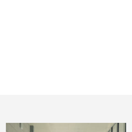
نظرة عامة
نقدم لكم LA MINUTE
يُمكن للحرفيين المتحمسين وخبراء صناعة الساعات في Jaeger-
LeCoultre قضاء ساعات في الحديث عن رحلتهم داخل الدار
العريقة - غراند ميزون. إلا أنهم يواجهون تحديًا لسرد قصصهم في
دقيقة واحدة فقط كما يتضح من سلسلة الصور هذه. تعرّف على
الأشخاص المسئولين عن تطبيق الحرف اليدوية من خلال قصص
وحكايات مبهجة وغير متوقعة.