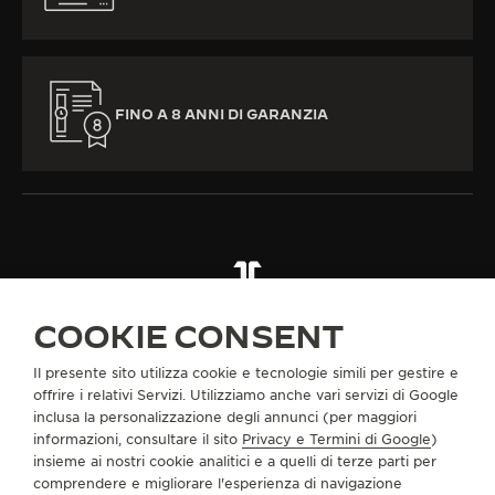
FINO A 8 ANNI DI GARANZIA
TUTTE LE COLLEZIONI
MASTER CONTROL
RIF. Q417216J
COOKIE CONSENT
Il presente sito utilizza cookie e tecnologie simili per gestire e
INFORMAZIONI SU DI NOI
offrire i relativi Servizi. Utilizziamo anche vari servizi di Google
inclusa la personalizzazione degli annunci (per maggiori
informazioni, consultare il sito
Privacy e Termini di Google
)
SERVIZI
insieme ai nostri cookie analitici e a quelli di terze parti per
comprendere e migliorare l'esperienza di navigazione