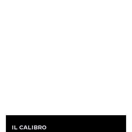
nostri atelier, offre una riserva di carica di 70 ore e
una frequenza di 4 Hz, il tutto in un movimento
eccezionalmente piatto e dal diametro contenuto.
IL CALIBRO