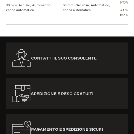
POWE
38 mm, Acciaio, Automatico,
38 mm, Oro rosa, Automatico,
carica automatica
carica automatica
39 mm, A
carica a
CONTATTI IL SUO CONSULENTE
SPEDIZIONE E RESO GRATUITI
PAGAMENTO E SPEDIZIONE SICURI