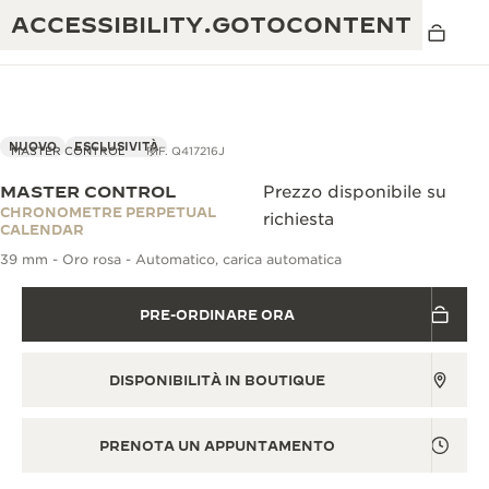
ACCESSIBILITY.GOTOCONTENT
VISTA IN 3D
NUOVO
ESCLUSIVITÀ
MASTER CONTROL
RIF. Q417216J
MASTER CONTROL
Prezzo disponibile su
THE GOLDEN RATIO MUSICAL SHOW
CHRONOMETRE PERPETUAL
richiesta
ECCELLENZA: OLTRE 190 ANNI DI TRADIZIONE
CALENDAR
IL REVERSO 1931 CAFÉ
39 mm - Oro rosa - Automatico, carica automatica
CREATIVITÀ: OLTRE 430 BREVETTI
GARANZIA JAEGER-LECOULTRE
INGEGNO: OLTRE 1.400 CALIBRI
PRE-ORDINARE ORA
GARANZIA DEI SEGNATEMPO
MOSTRA “THE PERPETUAL
MAESTRIA: 108 MESTIERI
TIMEKEEPER”
DISPONIBILITÀ IN BOUTIQUE
GARANZIA ATMOS
THE DREAM SHAPER
PRENOTA UN APPUNTAMENTO
REVERSO STORIES