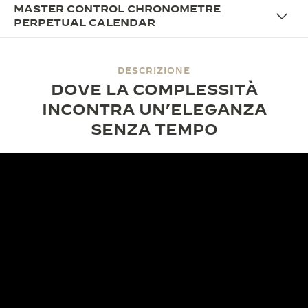
MASTER CONTROL CHRONOMETRE
PERPETUAL CALENDAR
DESCRIZIONE
DOVE LA COMPLESSITÀ
INCONTRA UN’ELEGANZA
SENZA TEMPO
IL DESIGN
IL CRONOMETRO PERPETUO A
QUATTRO CONTATORI
Il Master Control Chronometre Perpetual Calendar
sfoggia un’estetica raffinata a quattro contatori, con
un diametro di 39 mm e uno spessore di 9,2 mm. Il