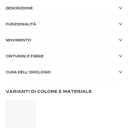
THE SOUND MAKER
DESCRIZIONE
THE STELLAR ODYSSEY
FUNZIONALITÀ
THE PRECISION PIONEER
MOVIMENTO
VEDERE TUTTI GLI EVENTI
CINTURINI E FIBBIE
CURA DELL’OROLOGIO
VARIANTI DI COLORE E MATERIALE