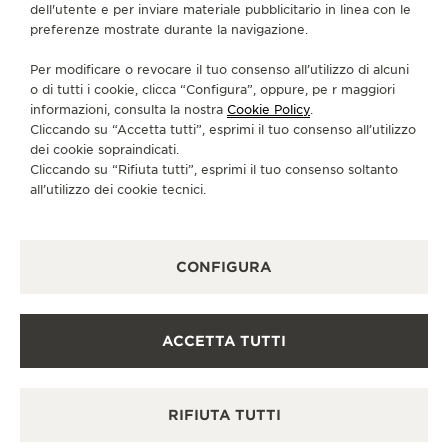
CONTATTI
dell'utente e per inviare materiale pubblicitario in linea con le
preferenze mostrate durante la navigazione.
CI SEGUA
Per modificare o revocare il tuo consenso all’utilizzo di alcuni
o di tutti i cookie, clicca “Configura”, oppure, pe r maggiori
VAI ALLA PAGINA INSTAGRAM DI JAEGER-LE
VAI ALLA PAGINA LINKEDIN DI JAEGER
VAI ALLA PAGINA FACEBOOK DI J
VAI ALLA PAGINA YOUTUBE 
VAI ALLA PAGINA TWIT
VAI ALLA PAGINA 
informazioni, consulta la nostra
Cookie Policy
.
Cliccando su “Accetta tutti”, esprimi il tuo consenso all’utilizzo
ISCRIVERSI ALLA NEWSLETTER
dei cookie sopraindicati.
Cliccando su “Rifiuta tutti”, esprimi il tuo consenso soltanto
all’utilizzo dei cookie tecnici.
STAMPA
CONFIGURA
POLICY SULLA PRIVACY
CONDIZIONI D'USO
CONDIZIONI DI VENDITA
ACCETTA TUTTI
INFORMATIVA SUI COOKIE
DICHIARAZIONE DI ACCESSIBILITÀ - WCAG
GESTISCI LA MIA ACCESSIBILITÀ
RIFIUTA TUTTI
MODULO DI RECESSO
COPYRIGHT JAEGER-LECOULTRE 2026