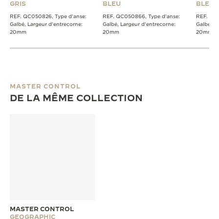
GRIS
BLEU
BLEU
REF. QC050826, Type d'anse:
REF. QC050866, Type d'anse:
REF. QC2
Galbé, Largeur d'entrecorne:
Galbé, Largeur d'entrecorne:
Galbé, L
20mm
20mm
20mm
MASTER CONTROL
DE LA MÊME COLLECTION
MASTER CONTROL
GEOGRAPHIC