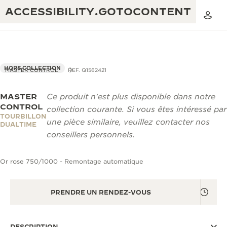
ACCESSIBILITY.GOTOCONTENT
HORS COLLECTION
MASTER CONTROL
REF. Q1562421
MASTER
Ce produit n'est plus disponible dans notre
THE GOLDEN RATIO MUSICAL SHOW
EXCELLENCE : PLUS DE 190 ANS
CONTROL
collection courante. Si vous êtes intéressé par
TOURBILLON
THE REVERSO 1931 CAFÉ
une pièce similaire, veuillez contacter nos
CRÉATIVITÉ : PLUS DE 430 BREVETS
DUALTIME
conseillers personnels.
GARANTIE JAEGER-LECOULTRE
INGÉNIOSITÉ : PLUS DE 1 400 CALIBRES
Or rose 750/1000 - Remontage automatique
GARANTIE DES MONTRES
EXPOSITION « THE PERPETUAL
SAVOIR-FAIRE : 108 MÉTIERS
TIMEKEEPER »
GARANTIE ATMOS
PRENDRE UN RENDEZ-VOUS
EXPOSITION « THE DREAM SHAPER »
REVERSO, INTEMPORELLE DEPUIS 1931
DESCRIPTION