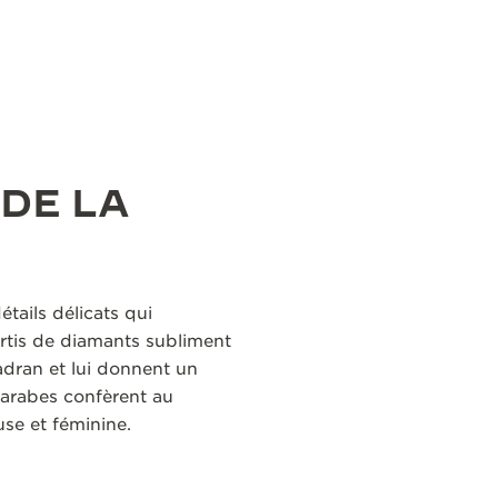
 DE LA
tails délicats qui
ertis de diamants subliment
cadran et lui donnent un
s arabes confèrent au
se et féminine.