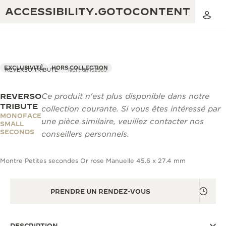
ACCESSIBILITY.GOTOCONTENT
EXCLUSIVITÉ
HORS COLLECTION
REVERSO TRIBUTE
REF. Q713256J
REVERSO
Ce produit n'est plus disponible dans notre
THE GOLDEN RATIO MUSICAL SHOW
EXCELLENCE : PLUS DE 190 ANS
TRIBUTE
collection courante. Si vous êtes intéressé par
MONOFACE
THE REVERSO 1931 CAFÉ
une pièce similaire, veuillez contacter nos
CRÉATIVITÉ : PLUS DE 430 BREVETS
SMALL
SECONDS
conseillers personnels.
GARANTIE JAEGER-LECOULTRE
INGÉNIOSITÉ : PLUS DE 1 400 CALIBRES
Montre Petites secondes Or rose Manuelle 45.6 x 27.4 mm
GARANTIE DES MONTRES
EXPOSITION « THE PERPETUAL
SAVOIR-FAIRE : 108 MÉTIERS
TIMEKEEPER »
GARANTIE ATMOS
PRENDRE UN RENDEZ-VOUS
EXPOSITION « THE DREAM SHAPER »
REVERSO, INTEMPORELLE DEPUIS 1931
DESCRIPTION