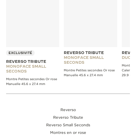
REVERSO TRIBUTE
REVER
EXCLUSIVITÉ
MONOFACE SMALL
DUOFA
REVERSO TRIBUTE
SECONDS
Montre D
MONOFACE SMALL
Montre Petites secondes Or rose
Calendri
SECONDS
Manuelle 45.6 x 27.4 mm
29.9 mm
Montre Petites secondes Or rose
Manuelle 45.6 x 27.4 mm
Reverso
Reverso Tribute
Reverso Small Seconds
Montres en or rose