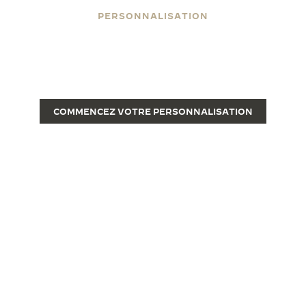
PERSONNALISATION
GRAVEZ VOTRE REVERSO
Une fois gravée, d’une montre de luxe raffinée, la
Reverso devient une pièce unique.
COMMENCEZ VOTRE PERSONNALISATION