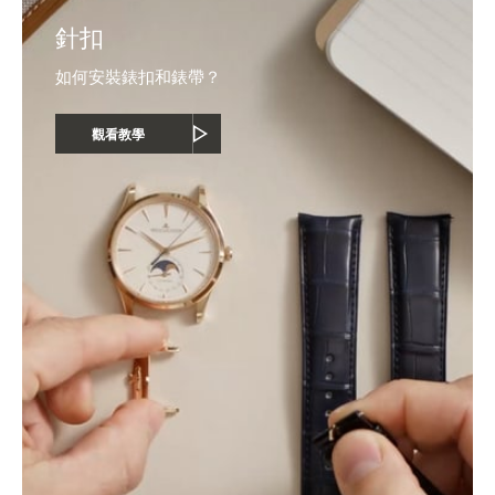
針扣
如何安裝錶扣和錶帶？
觀看教學