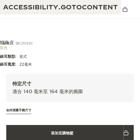
ACCESSIBILITY.GOTOCONTENT
鱷魚皮
錶帶
QC21C62C
藍色
錶耳類型:
直式
黃金比例音樂表演
卓越工藝：逾 190 年歷史
錶耳寬度:
22毫米
REVERSO 1931 CAFÉ
無限創意：逾 430 項專利
特定尺寸
積家保養服務
心靈手巧：1400 多種機芯
適合 140 毫米至 164 毫米的腕圍
時計保修
《THE PERPETUAL TIMEKEEPER》
精湛工藝：108 種工藝
展覽
如何測量手腕尺寸
時計保修
《THE DREAM SHAPER》展覽
添加至購物籃
REVERSO 翻轉系列腕錶主題展覽