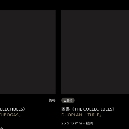
價格
已售出
LECTIBLES》
圖書《THE COLLECTIBLES》
TUBOGAS」
DUOPLAN 「TUILE」
E
23 x 13 mm - 精鋼
黃金