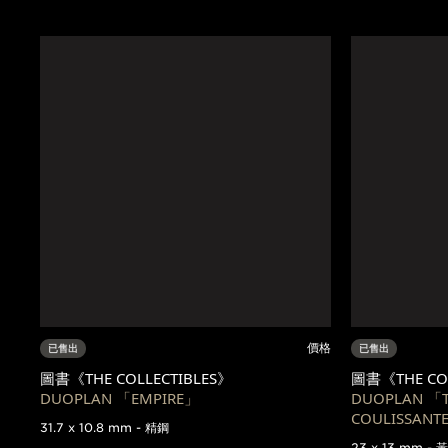
價格
已售出
已售出
圖書《THE COLLECTIBLES》
圖書《THE COL
DUOPLAN 「EMPIRE」
DUOPLAN 「
COULISSANT
31.7 x 10.8 mm - 精鋼
23 x 13 mm - 