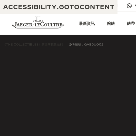
ACCESSIBILITY.GOTOCONTENT
給我們發電子郵件
專賣店
電子期刊
最新資訊
腕錶
錶帶
《THE COLLECTIBLES》第四季錦囊系列
參考編號：QVEDUO02
黃金比例音樂表演
卓越工藝：逾 190 年歷史
REVERSO 1931 CAFÉ
無限創意：逾 430 項專利
積家保養服務
心靈手巧：1400 多種機芯
時計保修
《THE PERPETUAL
精湛工藝：108 種工藝
TIMEKEEPER》展覽
時計保修
《THE DREAM SHAPER》展覽