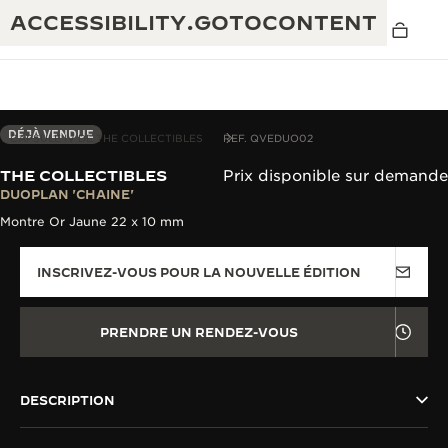
ACCESSIBILITY.GOTOCONTENT
DÉJÀ VENDUE
CAPSULE IV DE THE COLLECTIBLES
REF. QVEDUO02
THE COLLECTIBLES
Prix disponible sur demande
THE GOLDEN RATIO MUSICAL SHOW
DUOPLAN 'CHAINE'
EXCELLENCE : PLUS DE 190 ANS
Montre Or Jaune 22 x 10 mm
THE REVERSO 1931 CAFÉ
CRÉATIVITÉ : PLUS DE 430 BREVETS
INSCRIVEZ-VOUS POUR LA NOUVELLE ÉDITION
GARANTIE JAEGER-LECOULTRE
INGÉNIOSITÉ : PLUS DE 1 400 CALIBRES
GARANTIE DES MONTRES
EXPOSITION « THE PERPETUAL
SAVOIR-FAIRE : 108 MÉTIERS
PRENDRE UN RENDEZ-VOUS
TIMEKEEPER »
GARANTIE ATMOS
EXPOSITION « THE DREAM SHAPER »
DESCRIPTION
REVERSO, INTEMPORELLE DEPUIS 1931