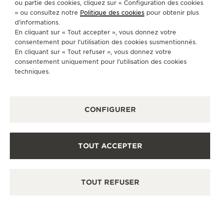
ou partie des cookies, cliquez sur « Configuration des cookies
» ou consultez notre
Politique des cookies
pour obtenir plus
ACCÉDER À LA PAGE INSTAGRAM DE JAEGER
ACCÉDER À LA PAGE LINKEDIN DE JAE
ALLER SUR LA PAGE JAEGER-LEC
ACCÉDER À LA PAGE YOUTUB
ALLER SUR LA PAGE TW
ALLER SUR LA PAG
d’informations.
En cliquant sur « Tout accepter », vous donnez votre
S'INSCRIRE À LA NEWSLETTER
consentement pour l’utilisation des cookies susmentionnés.
En cliquant sur « Tout refuser », vous donnez votre
consentement uniquement pour l’utilisation des cookies
techniques.
PRESSE
CONFIGURER
POLITIQUE DE CONFIDENTIALITÉ
CONDITIONS GÉNÉRALES D'UTILISATION
CONDITIONS GÉNÉRALES DE VENTE
POLITIQUE EN MATIÈRE DE COOKIES
TOUT ACCEPTER
FICHE RELATIVE AUX QUALITÉS ET CARACTÉRISTIQUES
ENVIRONNEMENTALES
DÉCLARATION D'ACCESSIBILITÉ - WCAG
GÉRER L'ACCESSIBILITÉ
TOUT REFUSER
FORMULAIRE DE RÉTRACTATION
COPYRIGHT JAEGER-LECOULTRE 2026
VERSION 102.34.2