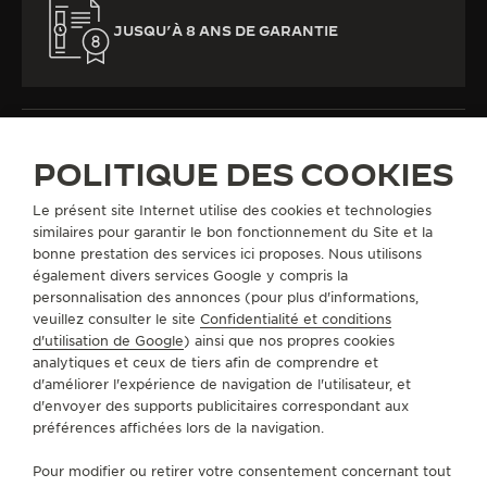
JUSQU’À 8 ANS DE GARANTIE
POLITIQUE DES COOKIES
Le présent site Internet utilise des cookies et technologies
TOUTES LES COLLECTIONS
THE COLLECTIBLES
similaires pour garantir le bon fonctionnement du Site et la
CAPSULE IV DE THE COLLECTIBLES
REF. QVEDUO02
bonne prestation des services ici proposes. Nous utilisons
également divers services Google y compris la
personnalisation des annonces (pour plus d'informations,
A PROPOS DE NOUS
veuillez consulter le site
Confidentialité et conditions
d'utilisation de Google
) ainsi que nos propres cookies
analytiques et ceux de tiers afin de comprendre et
SERVICES
d'améliorer l'expérience de navigation de l'utilisateur, et
d'envoyer des supports publicitaires correspondant aux
préférences affichées lors de la navigation.
CONTACT
Pour modifier ou retirer votre consentement concernant tout
SUIVEZ-NOUS