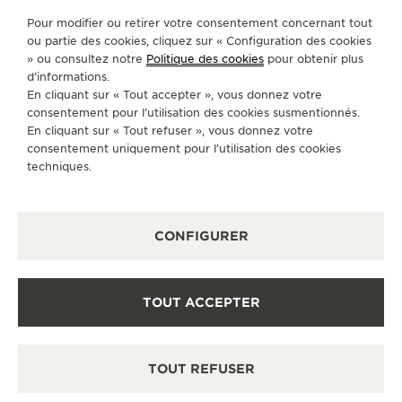
Pour modifier ou retirer votre consentement concernant tout
SUIVEZ-NOUS
ou partie des cookies, cliquez sur « Configuration des cookies
» ou consultez notre
Politique des cookies
pour obtenir plus
ACCÉDER À LA PAGE INSTAGRAM DE JAEGER
ACCÉDER À LA PAGE LINKEDIN DE JAE
ALLER SUR LA PAGE JAEGER-LEC
ACCÉDER À LA PAGE YOUTUB
ALLER SUR LA PAGE TW
ALLER SUR LA PAG
d’informations.
En cliquant sur « Tout accepter », vous donnez votre
S'INSCRIRE À LA NEWSLETTER
consentement pour l’utilisation des cookies susmentionnés.
En cliquant sur « Tout refuser », vous donnez votre
consentement uniquement pour l’utilisation des cookies
techniques.
PRESSE
CONFIGURER
POLITIQUE DE CONFIDENTIALITÉ
CONDITIONS GÉNÉRALES D'UTILISATION
CONDITIONS GÉNÉRALES DE VENTE
POLITIQUE EN MATIÈRE DE COOKIES
TOUT ACCEPTER
FICHE RELATIVE AUX QUALITÉS ET CARACTÉRISTIQUES
ENVIRONNEMENTALES
DÉCLARATION D'ACCESSIBILITÉ - WCAG
GÉRER L'ACCESSIBILITÉ
TOUT REFUSER
FORMULAIRE DE RÉTRACTATION
COPYRIGHT JAEGER-LECOULTRE 2026