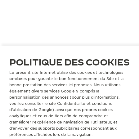
nouveaux produits, nos actualités et nos offres
spéciales.
S’INSCRIRE
POLITIQUE DES COOKIES
Le présent site Internet utilise des cookies et technologies
similaires pour garantir le bon fonctionnement du Site et la
APPROVISIONNEMENT
bonne prestation des services ici proposes. Nous utilisons
également divers services Google y compris la
personnalisation des annonces (pour plus d'informations,
A PROPOS DE NOUS
veuillez consulter le site
Confidentialité et conditions
d'utilisation de Google
) ainsi que nos propres cookies
analytiques et ceux de tiers afin de comprendre et
SERVICES
d'améliorer l'expérience de navigation de l'utilisateur, et
d'envoyer des supports publicitaires correspondant aux
préférences affichées lors de la navigation.
CONTACT