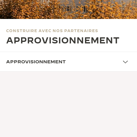
LE VIRTUOSE DU SON
L’ODYSSÉE SIDÉRALE
CONSTRUIRE AVEC NOS PARTENAIRES
LE PIONNIER DE LA PRÉCISION
APPROVISIONNEMENT
VOIR LES ÉVÉNEMENTS
APPROVISIONNEMENT
CHAÎNE DE VALEUR
SUIVI DE NOTRE CHAÎNE DE
VALEUR
Notre Maison s’appuie sur un réseau stable de
fournisseurs, sélectionnés et contrôlés, afin de
garantir que l’ensemble de nos partenaires et sous-