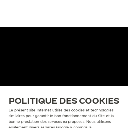
PLUS DE
430 BREV
Les ingénieurs e
PLUS DE 190 ANS
de la Manufactu
Depuis 1833, la quête de
leur passion et l
LA GRANDE MAISON
l’excellence de Jaeger-
pour développe
L’HORLOGER DES
LeCoultre allie créativité et
complications a
HORLOGERS™
maîtrise technique.
gardistes.
EN SAVOIR PLUS
EN SAVOIR PLUS
POLITIQUE DES COOKIES
Le présent site Internet utilise des cookies et technologies
similaires pour garantir le bon fonctionnement du Site et la
EXCELLENCE : PLUS DE 190 ANS
bonne prestation des services ici proposes. Nous utilisons
également divers services Google y compris la