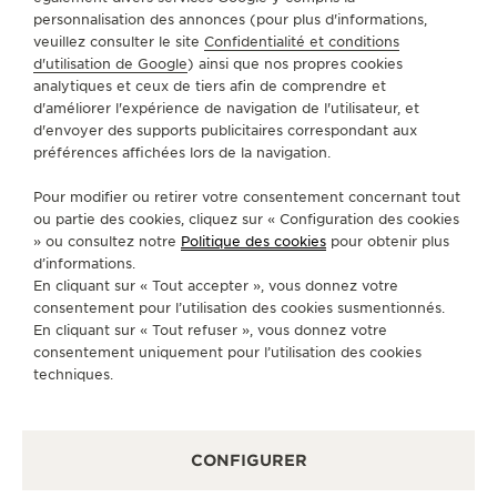
personnalisation des annonces (pour plus d'informations,
A PROPOS DE NOUS
veuillez consulter le site
Confidentialité et conditions
d'utilisation de Google
) ainsi que nos propres cookies
analytiques et ceux de tiers afin de comprendre et
SERVICES
d'améliorer l'expérience de navigation de l'utilisateur, et
d'envoyer des supports publicitaires correspondant aux
préférences affichées lors de la navigation.
CONTACT
Pour modifier ou retirer votre consentement concernant tout
SUIVEZ-NOUS
ou partie des cookies, cliquez sur « Configuration des cookies
» ou consultez notre
Politique des cookies
pour obtenir plus
ACCÉDER À LA PAGE INSTAGRAM DE JAEGER
ACCÉDER À LA PAGE LINKEDIN DE JAE
ALLER SUR LA PAGE JAEGER-LEC
ACCÉDER À LA PAGE YOUTUB
ALLER SUR LA PAGE TW
ALLER SUR LA PAG
d’informations.
En cliquant sur « Tout accepter », vous donnez votre
S'INSCRIRE À LA NEWSLETTER
consentement pour l’utilisation des cookies susmentionnés.
En cliquant sur « Tout refuser », vous donnez votre
consentement uniquement pour l’utilisation des cookies
techniques.
PRESSE
CONFIGURER
POLITIQUE DE CONFIDENTIALITÉ
CONDITIONS GÉNÉRALES D'UTILISATION