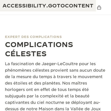
ACCESSIBILITY.GOTOCONTENT
EXPERT DES COMPLICATIONS
COMPLICATIONS
THE GOLDEN RATIO MUSICAL SHOW
EXCELLENCE : PLUS DE 190 ANS
CÉLESTES
THE REVERSO 1931 CAFÉ
CRÉATIVITÉ : PLUS DE 430 BREVETS
La fascination de Jaeger-LeCoultre pour les
GARANTIE JAEGER-LECOULTRE
phénomènes célestes provient sans aucun doute
INGÉNIOSITÉ : PLUS DE 1 400 CALIBRES
de la mesure du temps à travers le mouvement
GARANTIE DES MONTRES
EXPOSITION « THE PERPETUAL
SAVOIR-FAIRE : 108 MÉTIERS
des étoiles et des planètes. Nos maîtres
TIMEKEEPER »
horlogers ont en effet de tous temps été
GARANTIE ATMOS
subjugués par la complexité et la beauté
EXPOSITION « THE DREAM SHAPER »
captivantes du ciel nocturne se déployant au-
REVERSO, INTEMPORELLE DEPUIS 1931
dessus de notre Maison dans la Vallée de Joux