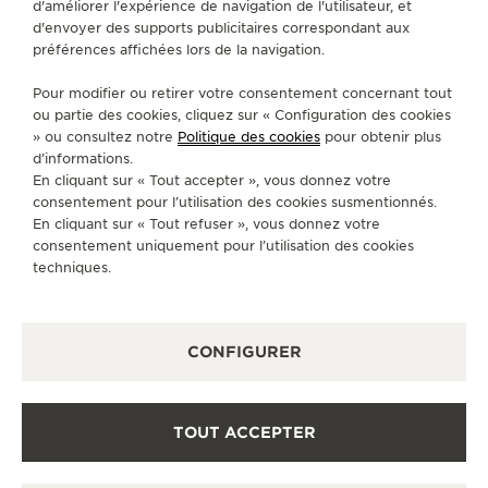
d'améliorer l'expérience de navigation de l'utilisateur, et
d'envoyer des supports publicitaires correspondant aux
préférences affichées lors de la navigation.
CONTACT
Pour modifier ou retirer votre consentement concernant tout
SUIVEZ-NOUS
ou partie des cookies, cliquez sur « Configuration des cookies
» ou consultez notre
Politique des cookies
pour obtenir plus
ACCÉDER À LA PAGE INSTAGRAM DE JAEGER
ACCÉDER À LA PAGE LINKEDIN DE JAE
ALLER SUR LA PAGE JAEGER-LEC
ACCÉDER À LA PAGE YOUTUB
ALLER SUR LA PAGE TW
ALLER SUR LA PAG
d’informations.
En cliquant sur « Tout accepter », vous donnez votre
S'INSCRIRE À LA NEWSLETTER
consentement pour l’utilisation des cookies susmentionnés.
En cliquant sur « Tout refuser », vous donnez votre
consentement uniquement pour l’utilisation des cookies
techniques.
PRESSE
CONFIGURER
POLITIQUE DE CONFIDENTIALITÉ
CONDITIONS GÉNÉRALES D'UTILISATION
CONDITIONS GÉNÉRALES DE VENTE
POLITIQUE EN MATIÈRE DE COOKIES
TOUT ACCEPTER
FICHE RELATIVE AUX QUALITÉS ET CARACTÉRISTIQUES
ENVIRONNEMENTALES
DÉCLARATION D'ACCESSIBILITÉ - WCAG