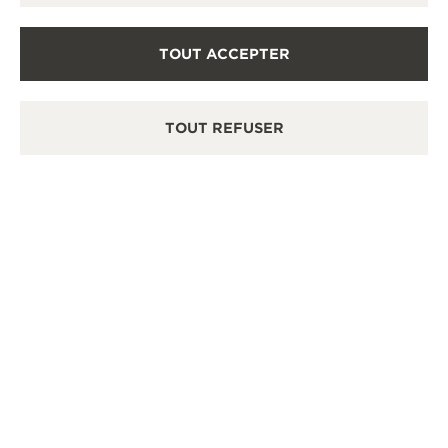
TOUT ACCEPTER
TOUT REFUSER
APPRENDRE
L’ATELIER DÉCOUVERTE
Animé par un instructeur et un expert technique,
chaque atelier explorera l’un des domaines
d’expertise et l’une des complications horlogères