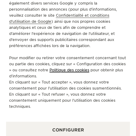
INTRODUCTION
également divers services Google y compris la
UNE IMMERSION INOUBLIABLE
personnalisation des annonces (pour plus d'informations,
veuillez consulter le site
Confidentialité et conditions
DANS L’UNIVERS DE
d'utilisation de Google
) ainsi que nos propres cookies
L’HORLOGERIE
analytiques et ceux de tiers afin de comprendre et
d'améliorer l'expérience de navigation de l'utilisateur, et
L’Atelier d’Antoine tient son nom de notre
d'envoyer des supports publicitaires correspondant aux
fondateur, Antoine LeCoultre, qui a créé le premier
préférences affichées lors de la navigation.
atelier de notre Maison en 1833 ici, au Village du
Pour modifier ou retirer votre consentement concernant tout
Sentier. Hommage à son génie artistique et à sa
ou partie des cookies, cliquez sur « Configuration des cookies
grande passion, l’Atelier d’Antoine a pour mission
» ou consultez notre
Politique des cookies
pour obtenir plus
de partager notre savoir-faire et notre héritage
d’informations.
En cliquant sur « Tout accepter », vous donnez votre
horloger. Une initiative qui propose au grand
consentement pour l’utilisation des cookies susmentionnés.
public, aux passionnés et aux collectionneurs une
En cliquant sur « Tout refuser », vous donnez votre
immersion inédite dans le monde de la Haute
consentement uniquement pour l’utilisation des cookies
Horlogerie.
techniques.
CONFIGURER