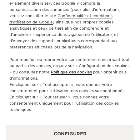
INTRODUCTION
également divers services Google y compris la
UNE IMMERSION INOUBLIABLE
personnalisation des annonces (pour plus d'informations,
veuillez consulter le site
Confidentialité et conditions
DANS L’UNIVERS DE
d'utilisation de Google
) ainsi que nos propres cookies
L’HORLOGERIE
analytiques et ceux de tiers afin de comprendre et
d'améliorer l'expérience de navigation de l'utilisateur, et
L’Atelier d’Antoine tient son nom de notre
d'envoyer des supports publicitaires correspondant aux
fondateur, Antoine LeCoultre, qui a créé le premier
préférences affichées lors de la navigation.
atelier de notre Maison en 1833 ici, au Village du
Pour modifier ou retirer votre consentement concernant tout
Sentier. Hommage à son génie artistique et à sa
ou partie des cookies, cliquez sur « Configuration des cookies
grande passion, l’Atelier d’Antoine a pour mission
» ou consultez notre
Politique des cookies
pour obtenir plus
de partager notre savoir-faire et notre héritage
d’informations.
En cliquant sur « Tout accepter », vous donnez votre
horloger. Une initiative qui propose au grand
consentement pour l’utilisation des cookies susmentionnés.
public, aux passionnés et aux collectionneurs une
En cliquant sur « Tout refuser », vous donnez votre
immersion inédite dans le monde de la Haute
consentement uniquement pour l’utilisation des cookies
Horlogerie.
techniques.
CONFIGURER