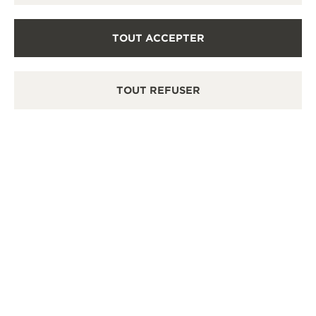
TOUT ACCEPTER
TOUT REFUSER
APPRENDRE
L’ATELIER DÉCOUVERTE
Animé par un instructeur et un expert technique,
chaque atelier explorera l’un des domaines
d’expertise et l’une des complications horlogères