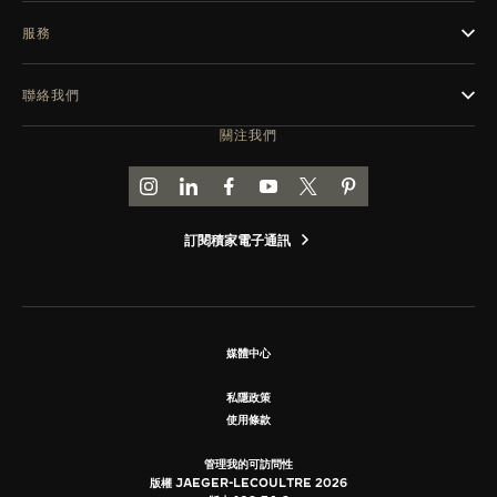
服務
聯絡我們
關注我們
前往積家 INSTAGRAM 頁面
前往積家 LINKEDIN 頁面
前往積家 FACEBOOK 頁面
前往積家 YOUTUBE 頁面
前往積家推特頁面
前往積家 PINTEREST
訂閱積家電子通訊
媒體中心
私隱政策
使用條款
管理我的可訪問性
版權 JAEGER-LECOULTRE 2026