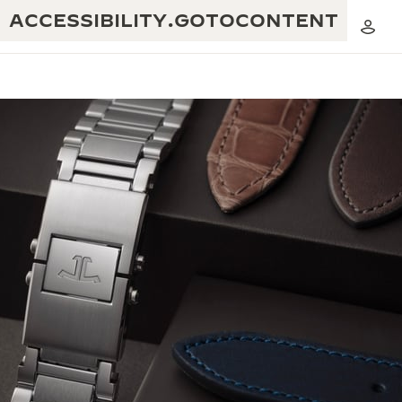
ACCESSIBILITY.GOTOCONTENT
黃金比例音樂表演
卓越工藝：逾 190 年歷史
REVERSO 1931 CAFÉ
無限創意：逾 430 項專利
積家保養服務
心靈手巧：1400 多種機芯
時計保修
《THE PERPETUAL TIMEKEEPER》
精湛工藝：108 種工藝
展覽
時計保修
《THE DREAM SHAPER》展覽
REVERSO 翻轉系列腕錶主題展覽