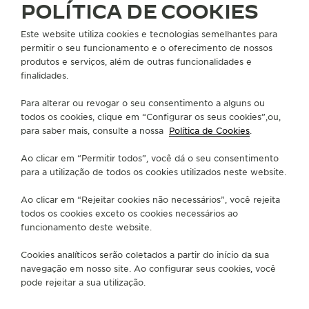
POLÍTICA DE COOKIES
Este website utiliza cookies e tecnologias semelhantes para
permitir o seu funcionamento e o oferecimento de nossos
produtos e serviços, além de outras funcionalidades e
finalidades.
CUIDE DA SUA PULSEIRA
Para alterar ou revogar o seu consentimento a alguns ou
todos os cookies, clique em “Configurar os seus cookies”,ou,
para saber mais, consulte a nossa
Política de Cookies
.
SOBRE NÓS
Ao clicar em “Permitir todos”, você dá o seu consentimento
para a utilização de todos os cookies utilizados neste website.
SERVIÇOS
Ao clicar em “Rejeitar cookies não necessários”, você rejeita
FALE CONOSCO
todos os cookies exceto os cookies necessários ao
funcionamento deste website.
SIGA-NOS
Cookies analíticos serão coletados a partir do início da sua
navegação em nosso site. Ao configurar seus cookies, você
IR PARA A PÁGINA DO INSTAGRAM DA JAEG
IR PARA A PÁGINA DO LINKEDIN DA JA
IR PARA A PÁGINA DO FACEBOOK 
IR PARA A PÁGINA DO YOUT
IR PARA A PÁGINA DO 
VÁ PARA A PÁGINA
pode rejeitar a sua utilização.
ASSINAR A NEWSLETTER