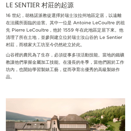
LE SENTIER 村莊的起源
THE SOUND MAKER
16 世紀，胡格諾派教徒選擇於瑞士汝拉州地區定居，以遠離
STELLAR ODYSSEY
在法國所面臨的迫害。其中一位是 Antoine LeCoultre 的祖
先 Pierre LeCoultre，他於 1559 年在此地區定居下來。他
THE PRECISION PIONEER
清理了所在土地，並參與建立位於瑞士汝山谷的 Le Sentier
村莊，而積家大工坊至今仍然屹立於此。
瀏覽所有精彩活動
山谷裡的農民為了生存，必須從事多項活動技能。當地的鐵礦
教讓他們掌握金屬加工技能。在漫長的冬季，當他們困於工作
坊內，也開始學習製錶工藝，從而孕育出優秀的高級製錶作
品。