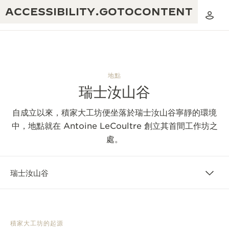
ACCESSIBILITY.GOTOCONTENT
地點
瑞士汝山谷
黃金比例音樂表演
卓越工藝：逾 190 年歷史
自成立以來，積家大工坊便坐落於瑞士汝山谷寧靜的環境
REVERSO 1931 CAFÉ
無限創意：逾 430 項專利
中，地點就在 Antoine LeCoultre 創立其首間工作坊之
處。
積家保養服務
心靈手巧：1400 多種機芯
時計保修
《THE PERPETUAL TIMEKEEPER》
精湛工藝：108 種工藝
瑞士汝山谷
展覽
時計保修
《THE DREAM SHAPER》展覽
REVERSO 翻轉系列腕錶主題展覽
積家大工坊的起源