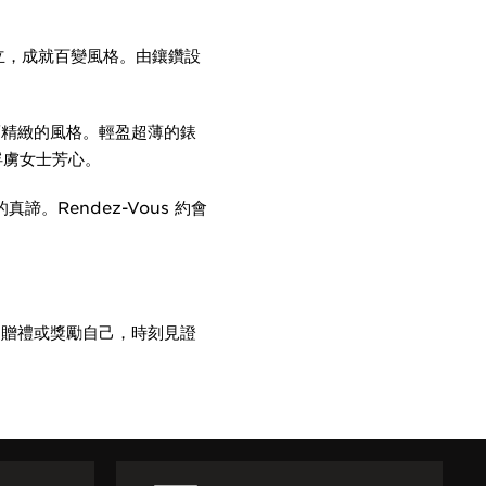
獨立，成就百變風格。由鑲鑽設
低調而精緻的風格。輕盈超薄的錶
俘虜女士芳心。
。Rendez-Vous 約會
、贈禮或獎勵自己，時刻見證