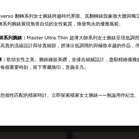
everso 翻轉系列女士腕錶跨越時代界限。其翻轉錶殼象徵大膽與
 翻轉系列腕錶展現無畏自信的女性氣質，煥發雋永的優雅風範。
超薄大師系列腕錶：
Master Ultra Thin 超薄大師系列女士腕錶呈現
。高貴的流線設計與珍貴細節，拼湊出低調簡約與極致卓越的作品，
錶：
歌頌女性之美。腕錶鑲嵌美鑽，並揉合細膩設計，盡顯精緻優雅的真諦
下每個重要時刻，留下專屬烙印，意義非凡。
與您個性匹配的積家時計。立即探索積家女士腕錶——無論用作紀念