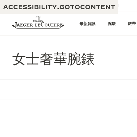
ACCESSIBILITY.GOTOCONTENT
給我們發電子郵件
專賣店
電子期刊
最新資訊
腕錶
錶帶
女士奢華腕錶
黃金比例音樂表演
卓越工藝：逾 190 年歷史
REVERSO 1931 CAFÉ
無限創意：逾 430 項專利
積家保養服務
心靈手巧：1400 多種機芯
時計保修
《THE PERPETUAL
精湛工藝：108 種工藝
TIMEKEEPER》展覽
時計保修
《THE DREAM SHAPER》展覽