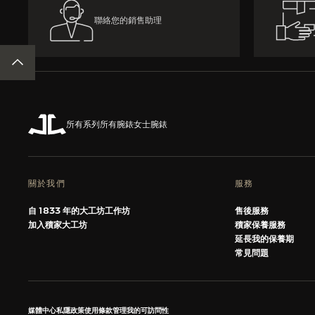
聯絡您的銷售助理
返回頁面頂部
所有系列
所有腕錶
女士腕錶
關於我們
服務
自 1833 年的大工坊工作坊
售後服務
加入積家大工坊
積家保養服務
延長我的保養期
常見問題
媒體中心
私隱政策
使用條款
管理我的可訪問性