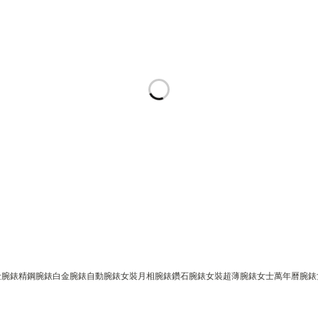
金腕錶
精鋼腕錶
白金腕錶
自動腕錶
女裝月相腕錶
鑽石腕錶
女裝超薄腕錶
女士萬年曆腕錶