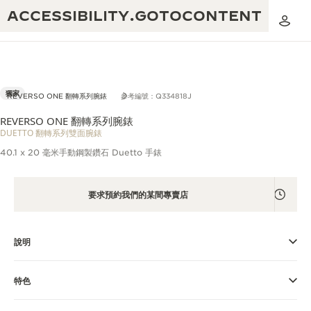
ACCESSIBILITY.GOTOCONTENT
獨家
REVERSO ONE 翻轉系列腕錶
參考編號：Q334818J
REVERSO ONE 翻轉系列腕錶
DUETTO 翻轉系列雙面腕錶
黃金比例音樂表演
卓越工藝：逾 190 年歷史
40.1 x 20 毫米手動鋼製鑽石 Duetto 手錶
REVERSO 1931 CAFÉ
無限創意：逾 430 項專利
積家保養服務
要求預約我們的某間專賣店
心靈手巧：1400 多種機芯
時計保修
《THE PERPETUAL TIMEKEEPER》
精湛工藝：108 種工藝
展覽
說明
時計保修
《THE DREAM SHAPER》展覽
特色
REVERSO 翻轉系列腕錶主題展覽