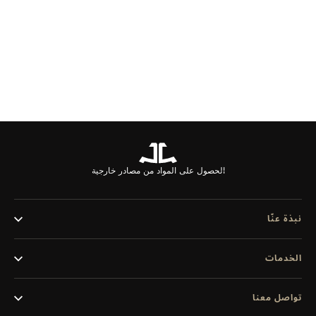
اشتركوا في خدمة الرسائل الإخبارية من Jaeger-LeCoultre
لتكونوا أول من يعلم بمنتجاتنا وأخبارنا وعروضنا الحصرية.
اشترك الآن
الحصول على المواد من مصادر خارجية
نبذة عنّا
الخدمات
تواصل معنا