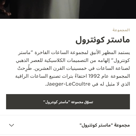
THE SOUND MAKER
STELLAR ODYSSEY
المجموعة
رائد الدقّة PRECISION PIONEER
ماستر كونترول
اطّلع على جميع الفعاليات
يستمد المظهر الأنيق لمجموعة الساعات الفاخرة "ماستر
كونترول" إلهامه من التصميمات الكلاسيكية للعصر الذهبي
لصناعة الساعات في خمسينيات القرن العشرين. طُرِحتْ
المجموعة عام 1992 احتفاءً بتراث تصنيع الساعات الراقية
الذي لا مثيل له في Jaeger-LeCoultre.
تسوّق مجموعة "ماستر كونترول"
مجموعة "ماستر كونترول"