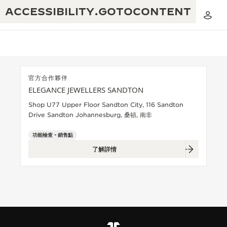
ACCESSIBILITY.GOTOCONTENT
官方合作夥伴
ELEGANCE JEWELLERS SANDTON
黃金比例音樂表演
卓越工藝：逾 190 年歷史
Shop U77 Upper Floor Sandton City, 116 Sandton
Drive Sandton Johannesburg, 桑頓, 南非
REVERSO 1931 CAFÉ
無限創意：逾 430 項專利
功能檢查 - 銷售點
積家保養服務
心靈手巧：1400 多種機芯
了解詳情
時計保修
《THE PERPETUAL TIMEKEEPER》
精湛工藝：108 種工藝
展覽
時計保修
《THE DREAM SHAPER》展覽
REVERSO 翻轉系列腕錶主題展覽