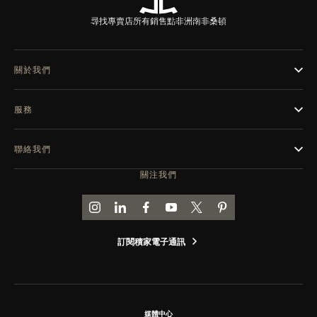
THE SOUND MAKER
尋找專賣店
所有銷售點
非洲
南非
桑頓
STELLAR ODYSSEY
關於我們
THE PRECISION PIONEER
服務
瀏覽所有精彩活動
聯絡我們
關注我們
前往積家 INSTAGRAM 頁面
前往積家 LINKEDIN 頁面
前往積家 FACEBOOK 頁面
前往積家 YOUTUBE 頁面
前往積家推特頁面
前往積家 PINTEREST
訂閱積家電子通訊
媒體中心