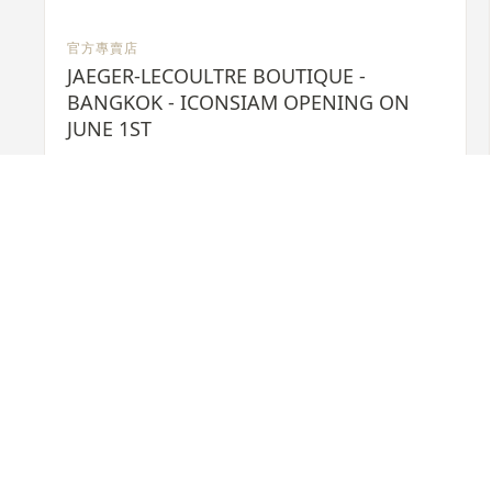
官方專賣店
JAEGER-LECOULTRE BOUTIQUE -
BANGKOK - ICONSIAM OPENING ON
JUNE 1ST
Unit No. M15/2, M Floor, ICONSIAM Shopping Center,
299 Charoennakorn Road, Klongsan District, 10600 曼
谷, 泰國
功能檢查 - 官方維修商 - 銷售點
+66 2180 8788
了解詳情
返回頁面頂部