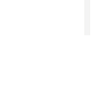
+1631 02 205 8888
了解詳情