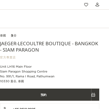
泰國
曼谷
JAEGER-LECOULTRE BOUTIQUE - BANGKOK
- SIAM PARAGON
官方專賣店
Unit LH16 Main Floor
Siam Paragon Shopping Centre
No. 991/1, Rama I Road, Pathumwan
10330 曼谷, 泰國
預約