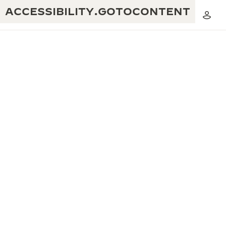
ACCESSIBILITY.GOTOCONTENT
黃金比例音樂表演
卓越工藝：逾 190 年歷史
REVERSO 1931 CAFÉ
無限創意：逾 430 項專利
積家保養服務
心靈手巧：1400 多種機芯
時計保修
《THE PERPETUAL TIMEKEEPER》
精湛工藝：108 種工藝
展覽
時計保修
《THE DREAM SHAPER》展覽
REVERSO 翻轉系列腕錶主題展覽