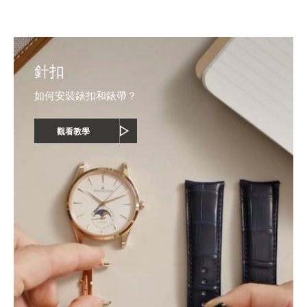
針扣
如何安裝錶扣和錶帶？
觀看教學