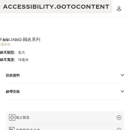
ACCESSIBILITY.GOTOCONTENT
FAGLIANO 同名系列
錶帶
QC07812C
淺啡色
錶耳類型:
直式
黃金比例音樂表演
卓越工藝：逾 190 年歷史
錶耳寬度:
18毫米
REVERSO 1931 CAFÉ
無限創意：逾 430 項專利
技術資料
積家保養服務
心靈手巧：1400 多種機芯
錶帶安裝
時計保修
《THE PERPETUAL TIMEKEEPER》
精湛工藝：108 種工藝
展覽
時計保修
《THE DREAM SHAPER》展覽
瑞士製造
REVERSO 翻轉系列腕錶主題展覽