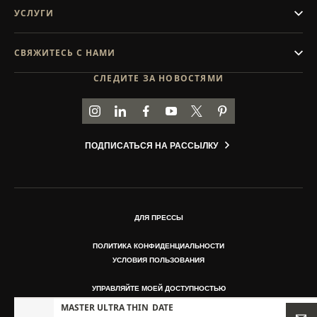
УСЛУГИ
СВЯЖИТЕСЬ С НАМИ
СЛЕДИТЕ ЗА НОВОСТЯМИ
ПЕРЕЙТИ НА СТРАНИЦУ JAEGER-LECOULTRE В
ПЕРЕЙТИ НА СТРАНИЦУ JAEGER-LECOULT
ПЕРЕЙТИ НА СТРАНИЦУ JAEGER-LE
ПЕРЕЙТИ НА СТРАНИЦУ JAEGE
ПЕРЕЙТИ НА СТРАНИЦУ J
ПЕРЕЙТИ НА СТРАН
ПОДПИСАТЬСЯ НА РАССЫЛКУ
ДЛЯ ПРЕССЫ
ПОЛИТИКА КОНФИДЕНЦИАЛЬНОСТИ
УСЛОВИЯ ПОЛЬЗОВАНИЯ
УПРАВЛЯЙТЕ МОЕЙ ДОСТУПНОСТЬЮ
АВТОРСКИЕ ПРАВА JAEGER-LECOULTRE 2026
MASTER ULTRA THIN
DATE
ВЕРСИЯ 102.34.2