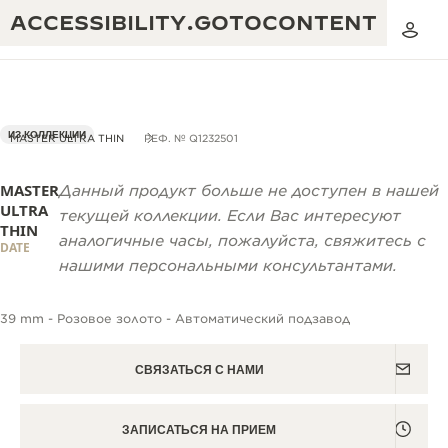
ACCESSIBILITY.GOTOCONTENT
ИЗ КОЛЛЕКЦИИ
MASTER ULTRA THIN
РЕФ. № Q1232501
MASTER
МУЗЫКАЛЬНОЕ ШОУ «ЗОЛОТОЕ
Данный продукт больше не доступен в нашей
СОВЕРШЕНСТВО: 190+ ЛЕТ
ULTRA
СЕЧЕНИЕ»
текущей коллекции. Если Вас интересуют
THIN
аналогичные часы, пожалуйста, свяжитесь с
КРЕАТИВНОСТЬ: 430+ ПАТЕНТОВ
DATE
THE REVERSO 1931 CAFÉ
нашими персональными консультантами.
ГАРАНТИЯ JAEGER-LECOULTRE
ИЗОБРЕТАТЕЛЬНОСТЬ: 1400+ КАЛИБРОВ
39 mm - Розовое золото - Автоматический подзавод
ГАРАНТИЯ НА ЧАСЫ
МАСТЕРСТВО: 108 СПЕЦИАЛЬНОСТЕЙ
ВЫСТАВКА THE PERPETUAL
ГАРАНТИЯ НА ATMOS
СВЯЗАТЬСЯ С НАМИ
TIMEKEEPER
THE DREAM SHAPER
ЗАПИСАТЬСЯ НА ПРИЕМ