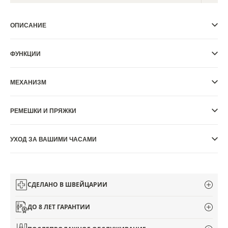
ИСТОРИИ REVERSO
ОПИСАНИЕ
THE SOUND MAKER
THE STELLAR ODYSSEY
ФУНКЦИИ
THE PRECISION PIONEER
МЕХАНИЗМ
ПОСМОТРЕТЬ ВСЕ МЕРОПРИЯТИЯ
РЕМЕШКИ И ПРЯЖКИ
УХОД ЗА ВАШИМИ ЧАСАМИ
СДЕЛАНО В ШВЕЙЦАРИИ
ДО 8 ЛЕТ ГАРАНТИИ