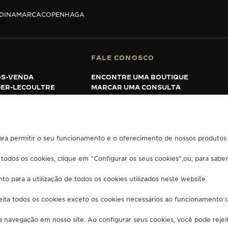
DINAMARCA
COPENHAGA
FALE CONOSCO
ÓS-VENDA
ENCONTRE UMA BOUTIQUE
GER-LECOULTRE
MARCAR UMA CONSULTA
HA GARANTIA
ENTRE EM CONTATO COM A JAEGER
LECOULTRE
EQUENTES
ara permitir o seu funcionamento e o oferecimento de nossos produtos e
CIAR A MINHA ACESSIBILIDADE
 todos os cookies, clique em “Configurar os seus cookies”,ou, para sabe
to para a utilização de todos os cookies utilizados neste website.
jeita todos os cookies exceto os cookies necessários ao funcionamento 
ua navegação em nosso site. Ao configurar seus cookies, você pode rejeita