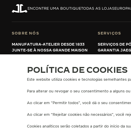
THE REVERSO STORIES
ENCONTRE UMA BOUTIQUE
TODAS AS LOJAS
EUROPA
THE SOUND MAKER
A ODISSEIA ESTELAR
SOBRE NÓS
SERVIÇOS
THE PRECISION PIONEER
MANUFATURA-ATELIER DESDE 1833
SERVIÇOS DE P
JUNTE-SE À NOSSA GRANDE MAISON
GARANTIA JAE
VER TODOS OS EVENTOS
ESTENDER MIN
PERGUNTAS FR
POLÍTICA DE COOKIES
Este website utiliza cookies e tecnologias semelhantes p
IMPRENSA
POLÍTICA DE PRIVACIDADE
TERMOS DE UTILIZAÇÃO
GEREN
COPYRIGHT JAEGER-LECOULTRE 2026
Para alterar ou revogar o seu consentimento a alguns ou
VERSÃO 102.34.2
Ao clicar em “Permitir todos”, você dá o seu consentimen
Ao clicar em “Rejeitar cookies não necessários”, você re
Cookies analíticos serão coletados a partir do início da s