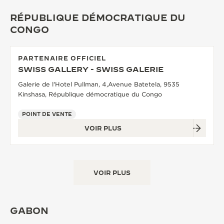
LE VIRTUOSE DU SON
RÉPUBLIQUE DÉMOCRATIQUE DU
CONGO
L’ODYSSÉE SIDÉRALE
LE PIONNIER DE LA PRÉCISION
PARTENAIRE OFFICIEL
SWISS GALLERY - SWISS GALERIE
VOIR LES ÉVÉNEMENTS
Galerie de l'Hotel Pullman, 4,Avenue Batetela, 9535
Kinshasa, République démocratique du Congo
POINT DE VENTE
VOIR PLUS
VOIR PLUS
GABON