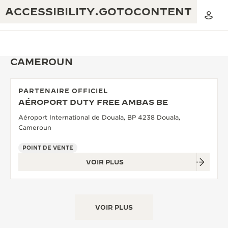
ACCESSIBILITY.GOTOCONTENT
CAMEROUN
PARTENAIRE OFFICIEL
THE GOLDEN RATIO MUSICAL SHOW
AÉROPORT DUTY FREE AMBAS BE
EXCELLENCE : PLUS DE 190 ANS
Aéroport International de Douala, BP 4238 Douala,
THE REVERSO 1931 CAFÉ
CRÉATIVITÉ : PLUS DE 430 BREVETS
Cameroun
GARANTIE JAEGER-LECOULTRE
INGÉNIOSITÉ : PLUS DE 1 400 CALIBRES
POINT DE VENTE
VOIR PLUS
GARANTIE DES MONTRES
EXPOSITION « THE PERPETUAL
SAVOIR-FAIRE : 108 MÉTIERS
TIMEKEEPER »
GARANTIE ATMOS
EXPOSITION « THE DREAM SHAPER »
VOIR PLUS
REVERSO, INTEMPORELLE DEPUIS 1931