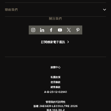
聯絡我們
關注我們
前往積家 INSTAGRAM 頁面
前往積家 LINKEDIN 頁面
前往積家 FACEBOOK 頁面
前往積家 YOUTUBE 頁面
前往積家推特頁面
前往積家 PINTEREST
訂閱積家電子通訊
媒體中心
私隱政策
使用條款
銷售條款
A-B-23-12-02941
管理我的可訪問性
版權 JAEGER-LECOULTRE 2026
版本 102.34.2