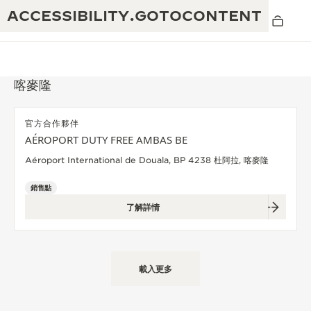
ACCESSIBILITY.GOTOCONTENT
喀麥隆
官方合作夥伴
黃金比例音樂表演
AÉROPORT DUTY FREE AMBAS BE
卓越工藝：逾 190 年歷史
Aéroport International de Douala, BP 4238 杜阿拉, 喀麥隆
REVERSO 1931 CAFÉ
無限創意：逾 430 項專利
銷售點
積家保養服務
心靈手巧：1400 多種機芯
了解詳情
時計保修
《THE PERPETUAL TIMEKEEPER》
精湛工藝：108 種工藝
展覽
時計保修
載入更多
《THE DREAM SHAPER》展覽
REVERSO 翻轉系列腕錶主題展覽