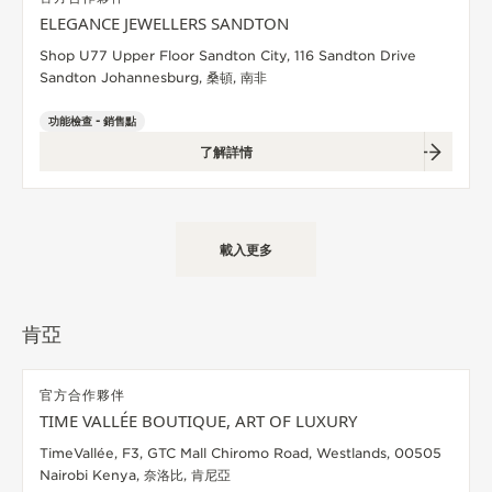
ELEGANCE JEWELLERS SANDTON
Shop U77 Upper Floor Sandton City, 116 Sandton Drive
Sandton Johannesburg, 桑頓, 南非
功能檢查 - 銷售點
了解詳情
載入更多
肯亞
官方合作夥伴
TIME VALLÉE BOUTIQUE, ART OF LUXURY
TimeVallée, F3, GTC Mall Chiromo Road, Westlands, 00505
Nairobi Kenya, 奈洛比, 肯尼亞