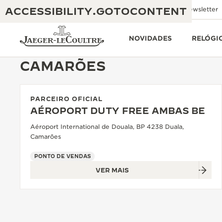
ACCESSIBILITY.GOTOCONTENT
Envie um e-mail
Boutiques
Newsletter
NOVIDADES
RELÓGI
CAMARÕES
PARCEIRO OFICIAL
THE GOLDEN RATIO MUSICAL SHOW
EXCELÊNCIA: MAIS DE 190 ANOS
AÉROPORT DUTY FREE AMBAS BE
O REVERSO 1931 CAFÉ
Aéroport International de Douala, BP 4238 Duala,
CRIATIVIDADE: MAIS DE 430 PATENTES
Camarões
GARANTIA JAEGER-LECOULTRE
ENGENHOSIDADE: MAIS DE 1400 CALIBRES
PONTO DE VENDAS
GARANTIA DO RELÓGIO
A EXPOSIÇÃO THE PERPETUAL
VER MAIS
DOMÍNIO: 108 OFÍCIOS
TIMEKEEPER
GARANTIA DO ATMOS
THE DREAM SHAPER