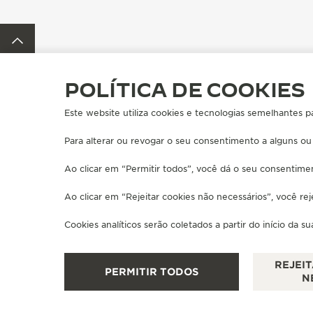
VOLTAR AO TOPO DA PÁGINA
POLÍTICA DE COOKIES
ENCONTRE UMA BOUTIQUE
TODAS AS LOJAS
ÁFRICA
Este website utiliza cookies e tecnologias semelhantes p
Para alterar ou revogar o seu consentimento a alguns ou
SOBRE NÓS
SERVIÇOS
Ao clicar em “Permitir todos”, você dá o seu consentimen
MANUFATURA-ATELIER DESDE 1833
SERVIÇOS DE P
Ao clicar em “Rejeitar cookies não necessários”, você re
JUNTE-SE À NOSSA GRANDE MAISON
GARANTIA JAE
ESTENDER MIN
Cookies analíticos serão coletados a partir do início da s
PERGUNTAS FR
REJEI
PERMITIR TODOS
N
IMPRENSA
POLÍTICA DE PRIVACIDADE
TERMOS DE UTILIZAÇÃO
GEREN
COPYRIGHT JAEGER-LECOULTRE 2026
VERSÃO 102.34.2