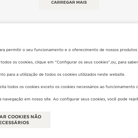
CARREGAR MAIS
ara permitir o seu funcionamento e o oferecimento de nossos produtos e
 todos os cookies, clique em “Configurar os seus cookies”,ou, para sabe
FALE CONOSCO
to para a utilização de todos os cookies utilizados neste website.
ÓS-VENDA
ENCONTRE UMA BOUTIQUE
jeita todos os cookies exceto os cookies necessários ao funcionamento 
GER-LECOULTRE
MARCAR UMA CONSULTA
HA GARANTIA
ENTRE EM CONTATO COM A JAEGER
ua navegação em nosso site. Ao configurar seus cookies, você pode rejeita
LECOULTRE
EQUENTES
TAR COOKIES NÃO
ECESSÁRIOS
CIAR A MINHA ACESSIBILIDADE