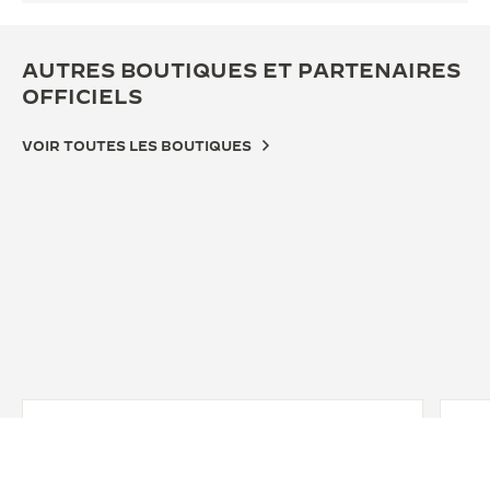
AUTRES BOUTIQUES ET PARTENAIRES
OFFICIELS
VOIR TOUTES LES BOUTIQUES
BOUTIQUE OFFICIELLE
BOU
JAEGER-LECOULTRE BOUTIQUE -
JA
NIHONBASHI MITSUKOSHI
IS