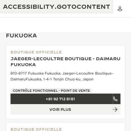
ACCESSIBILITY.GOTOCONTENT
FUKUOKA
BOUTIQUE OFFICIELLE
THE GOLDEN RATIO MUSICAL SHOW
JAEGER-LECOULTRE BOUTIQUE - DAIMARU
EXCELLENCE : PLUS DE 190 ANS
FUKUOKA
THE REVERSO 1931 CAFÉ
CRÉATIVITÉ : PLUS DE 430 BREVETS
810-8717 Fukuoka Fukuoka, Jaeger-Lecoultre Boutique-
DaimaruFukuoka, 1-4-1 Tenjin Chuo-ku, Japon
GARANTIE JAEGER-LECOULTRE
INGÉNIOSITÉ : PLUS DE 1 400 CALIBRES
CONTRÔLE FONCTIONNEL - POINT DE VENTE
GARANTIE DES MONTRES
EXPOSITION « THE PERPETUAL
SAVOIR-FAIRE : 108 MÉTIERS
+81 92 712 8181
TIMEKEEPER »
GARANTIE ATMOS
VOIR PLUS
EXPOSITION « THE DREAM SHAPER »
REVERSO, INTEMPORELLE DEPUIS 1931
BOUTIQUE OFFICIELLE