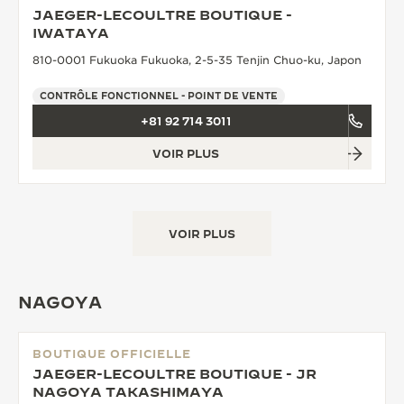
JAEGER-LECOULTRE BOUTIQUE -
LE VIRTUOSE DU SON
IWATAYA
810-0001 Fukuoka Fukuoka, 2-5-35 Tenjin Chuo-ku, Japon
L’ODYSSÉE SIDÉRALE
CONTRÔLE FONCTIONNEL - POINT DE VENTE
LE PIONNIER DE LA PRÉCISION
+81 92 714 3011
VOIR LES ÉVÉNEMENTS
VOIR PLUS
VOIR PLUS
NAGOYA
BOUTIQUE OFFICIELLE
JAEGER-LECOULTRE BOUTIQUE - JR
NAGOYA TAKASHIMAYA