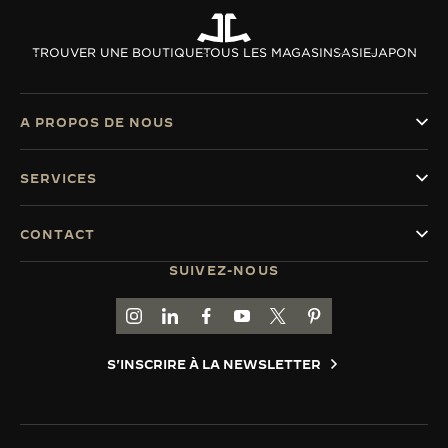
TROUVER UNE BOUTIQUE
TOUS LES MAGASINS
ASIE
JAPON
A PROPOS DE NOUS
SERVICES
CONTACT
SUIVEZ-NOUS
ACCÉDER À LA PAGE INSTAGRAM DE JAEGER
ACCÉDER À LA PAGE LINKEDIN DE JAE
ALLER SUR LA PAGE JAEGER-LEC
ACCÉDER À LA PAGE YOUTUB
ALLER SUR LA PAGE TW
ALLER SUR LA PAG
S'INSCRIRE À LA NEWSLETTER