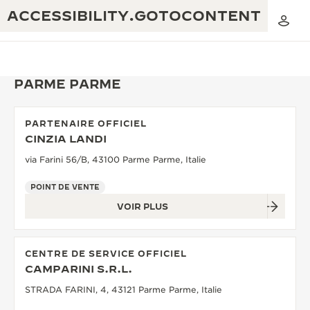
ACCESSIBILITY.GOTOCONTENT
PARME PARME
PARTENAIRE OFFICIEL
THE GOLDEN RATIO MUSICAL SHOW
CINZIA LANDI
EXCELLENCE : PLUS DE 190 ANS
via Farini 56/B, 43100 Parme Parme, Italie
THE REVERSO 1931 CAFÉ
CRÉATIVITÉ : PLUS DE 430 BREVETS
POINT DE VENTE
GARANTIE JAEGER-LECOULTRE
INGÉNIOSITÉ : PLUS DE 1 400 CALIBRES
VOIR PLUS
GARANTIE DES MONTRES
EXPOSITION « THE PERPETUAL
SAVOIR-FAIRE : 108 MÉTIERS
TIMEKEEPER »
GARANTIE ATMOS
CENTRE DE SERVICE OFFICIEL
CAMPARINI S.R.L.
EXPOSITION « THE DREAM SHAPER »
STRADA FARINI, 4, 43121 Parme Parme, Italie
REVERSO, INTEMPORELLE DEPUIS 1931