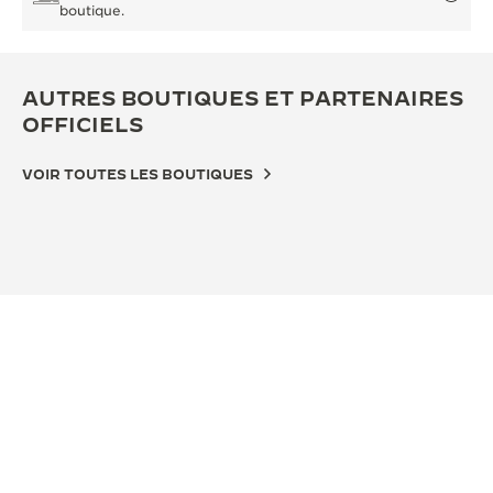
boutique.
AUTRES BOUTIQUES ET PARTENAIRES
OFFICIELS
VOIR TOUTES LES BOUTIQUES
BOUTIQUE OFFICIELLE
BOU
JAEGER-LECOULTRE BOUTIQUE -
JA