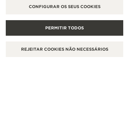
CONFIGURAR OS SEUS COOKIES
OUTRAS BOUTIQUES E PARCEIROS
PERMITIR TODOS
OFICIAIS
VER TODAS AS BOUTIQUES
REJEITAR COOKIES NÃO NECESSÁRIOS
BOUTIQUE OFICIAL
BOU
JAEGER-LECOULTRE BOUTIQUE -
JA
ROMA
FI