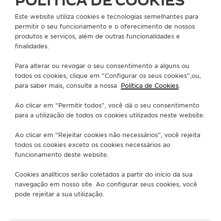
POLÍTICA DE COOKIES
Este website utiliza cookies e tecnologias semelhantes para
permitir o seu funcionamento e o oferecimento de nossos
produtos e serviços, além de outras funcionalidades e
ITÁLIA
TARANTO
finalidades.
FENI GIOIELLI SAS
Para alterar ou revogar o seu consentimento a alguns ou
PARCEIRO OFICIAL
todos os cookies, clique em “Configurar os seus cookies”,ou,
para saber mais, consulte a nossa
Política de Cookies
.
VIA ACCLAVIO, 38/B
74123 Taranto, Itália
Ao clicar em “Permitir todos”, você dá o seu consentimento
para a utilização de todos os cookies utilizados neste website.
+0994 526348
Ao clicar em “Rejeitar cookies não necessários”, você rejeita
SERVICE@FENIGIOIELLI.IT
todos os cookies exceto os cookies necessários ao
funcionamento deste website.
SERVIÇOS DISPONÍVEIS
VERIFICAÇÃO FUNCIONAL
Cookies analíticos serão coletados a partir do início da sua
É possível fazer uma verificação funcional nesta
navegação em nosso site. Ao configurar seus cookies, você
boutique.
pode rejeitar a sua utilização.
REPARADOR OFICIAL
É possível enviar seu relógio para assistência nesta
boutique.