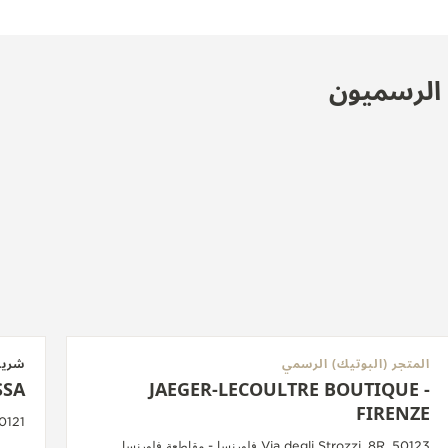
ن الرسميون
المتجر (البوتيك) الرسمي
شري
SSA
JAEGER-LECOULTRE BOUTIQUE -
FIRENZE
 70121
Via degli Strozzi, 8R, 50123 فلورنسا - مقاطعة فلورنسا,