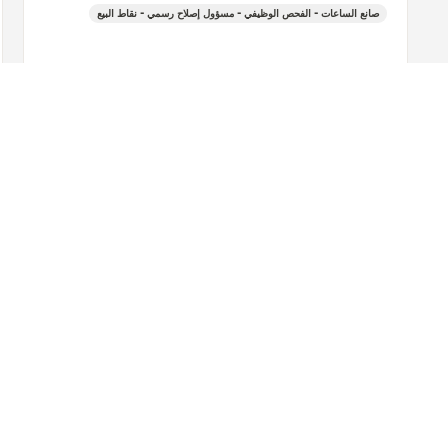
صانع الساعات - الفحص الوظيفي - مسؤول إصلاح رسمي - نقاط البيع
+39 06 69 28 10 40
شاهد المزيد
العودة إلى أعلى الصفحة
اعثر على بوتيك
جميع المتاجر
أوروبا
إيطاليا
TARANTO
 GIOIELLI SAS
نبذة عنّا
الخدمات
المصنع - المُحتَرَف منذ 1833
خدمات ما بعد البيع