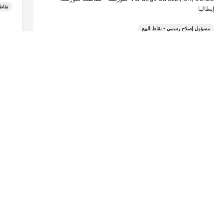
نقاط 
إيطاليا
مسؤول إصلاح رسمي - نقاط البيع
+39 055 3951159
شاهد المزيد
FENI
تواصل معنا
اعثر على بوتيك