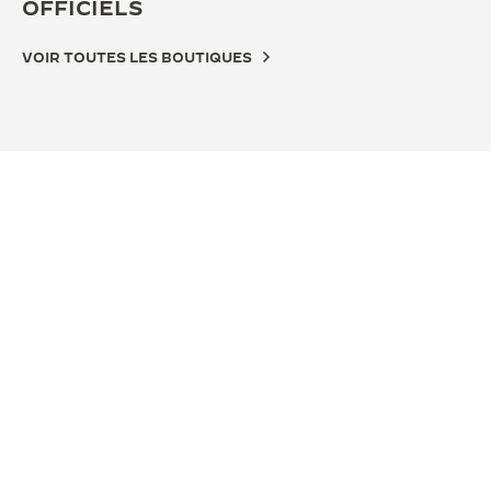
OFFICIELS
VOIR TOUTES LES BOUTIQUES
PAR
RO
Piaz