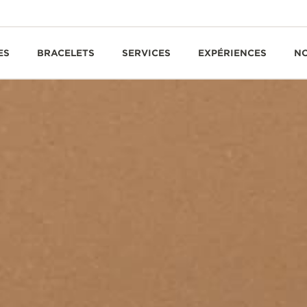
ES
BRACELETS
SERVICES
EXPÉRIENCES
N