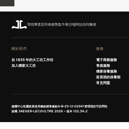
REVERSO 翻轉系列腕錶主題展覽
THE SOUND MAKER
尋找專賣店
所有銷售點
中東
沙地阿拉伯
利雅德
STELLAR ODYSSEY
THE PRECISION PIONEER
關於我們
服務
瀏覽所有精彩活動
自 1833 年的大工坊工作坊
電子商務服務
加入積家大工坊
售後服務
積家保養服務
延長我的保養期
常見問題
媒體中心
私隱政策
使用條款
銷售條款
A-B-23-12-02941
管理我的可訪問性
版權 JAEGER-LECOULTRE 2026
版本 102.34.2