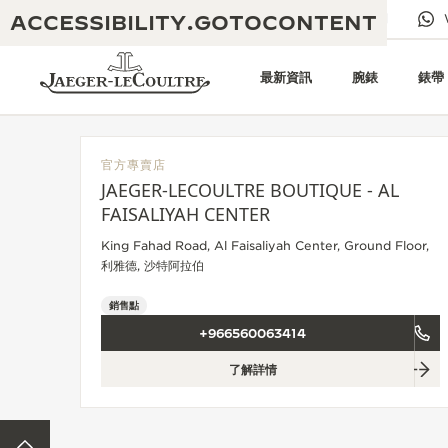
ACCESSIBILITY.GOTOCONTENT
給我們發電子郵件
專賣店
電子期刊
最新資訊
腕錶
錶帶
官方專賣店
JAEGER-LECOULTRE BOUTIQUE - AL
黃金比例音樂表演
FAISALIYAH CENTER
卓越工藝：逾 190 年歷史
King Fahad Road, Al Faisaliyah Center, Ground Floor,
REVERSO 1931 CAFÉ
無限創意：逾 430 項專利
利雅德, 沙特阿拉伯
積家保養服務
心靈手巧：1400 多種機芯
銷售點
+966560063414
時計保修
《THE PERPETUAL
精湛工藝：108 種工藝
TIMEKEEPER》展覽
了解詳情
時計保修
《THE DREAM SHAPER》展覽
返回頁面頂部