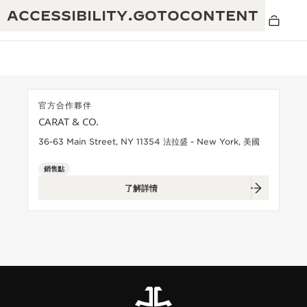
ACCESSIBILITY.GOTOCONTENT
官方合作夥伴
CARAT & CO.
黃金比例音樂表演
卓越工藝：逾 190 年歷史
36-63 Main Street, NY 11354 法拉盛 - New York, 美國
REVERSO 1931 CAFÉ
無限創意：逾 430 項專利
銷售點
了解詳情
積家保養服務
心靈手巧：1400 多種機芯
時計保修
《THE PERPETUAL TIMEKEEPER》
精湛工藝：108 種工藝
展覽
時計保修
《THE DREAM SHAPER》展覽
REVERSO 翻轉系列腕錶主題展覽