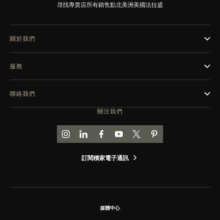
尋找專賣店
所有銷售點
北美洲
美國
法拉盛
THE SOUND MAKER
STELLAR ODYSSEY
關於我們
THE PRECISION PIONEER
服務
瀏覽所有精彩活動
聯絡我們
關注我們
前往積家 INSTAGRAM 頁面
前往積家 LINKEDIN 頁面
前往積家 FACEBOOK 頁面
前往積家 YOUTUBE 頁面
前往積家推特頁面
前往積家 PINTEREST
訂閱積家電子通訊
媒體中心