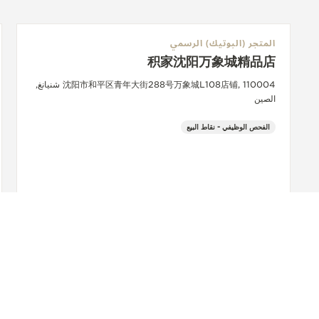
المتجر (البوتيك) الرسمي
积家沈阳万象城精品店
沈阳市和平区青年大街288号万象城L108店铺, 110004 شنيانغ,
الصين
الفحص الوظيفي - نقاط البيع
+86 24 3121 1399