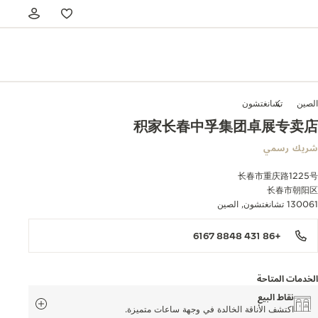
الصين
تشانغتشون
积家长春中孚集团卓展专卖店
شريك رسمي
长春市重庆路1225号
长春市朝阳区
130061 تشانغتشون, الصين
+86 431 8848 6167
الخدمات المتاحة
نقاط البيع
اكتشف الأناقة الخالدة في وجهة ساعات متميزة.