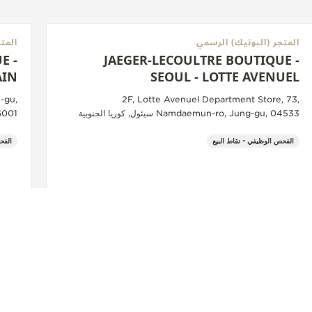
المتجر (البوتيك) الرسمي
المت
E -
JAEGER-LECOULTRE BOUTIQUE -
AIN
SEOUL - LOTTE AVENUEL
-gu,
2F, Lotte Avenuel Department Store, 73,
Namdaemun-ro, Jung-gu, 04533 سيئول, كوريا الجنوبية
06001 سيئول, كوري
الفحص الوظيفي - نقاط البيع
الفح
+82 2 756 0300