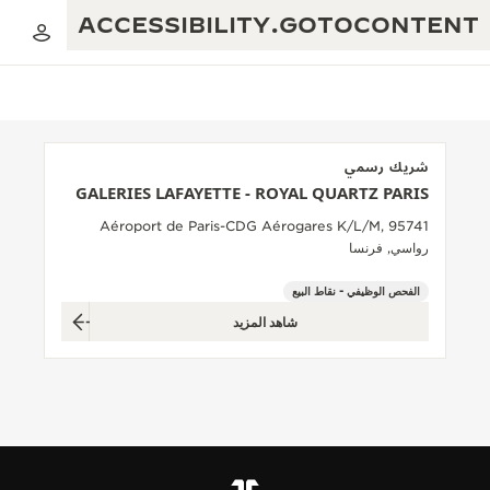
ACCESSIBILITY.GOTOCONTENT
شريك رسمي
GALERIES LAFAYETTE - ROYAL QUARTZ PARIS
العرض الموسيقي للنسبة الذهبية
التميز: أكثر من 190 عامًا
Aéroport de Paris-CDG Aérogares K/L/M, 95741
رواسي, فرنسا
مقهى REVERSO 1931
الإبداع: أكثر من 430 براءة اختراع
الفحص الوظيفي - نقاط البيع
ضمان JAEGER-LECOULTRE
البراعة: أكثر من 1400 حركة
شاهد المزيد
ضمان الساعة
معرض THE PERPETUAL TIMEKEEPER
الإتقان: 235 حِرَفة متخصصة
ضمان بندولة ATMOS
صانع الأحلام
حكايات REVERSO