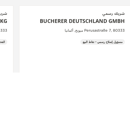
شريك رسمي
شري
 KG
BUCHERER DEUTSCHLAND GMBH
Perusastraße 7, 80333 ميونخ, ألمانيا
, 80333
مسؤول إصلاح رسمي - نقاط البيع
الفح
شاهد المزيد