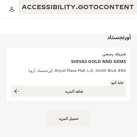
ACCESSIBILITY.GOTOCONTENT
أورنجستاد
شريك رسمي
العرض الموسيقي للنسبة الذهبية
SHIVAS GOLD AND GEMS
التميز: أكثر من 190 عامًا
Royal Plaza Mall, L.G. Smith Blvd. #94, أورنجستاد, أروبا
مقهى REVERSO 1931
الإبداع: أكثر من 430 براءة اختراع
نقاط البيع
ضمان JAEGER-LECOULTRE
البراعة: أكثر من 1400 حركة
شاهد المزيد
ضمان الساعة
معرض THE PERPETUAL TIMEKEEPER
الإتقان: 235 حِرَفة متخصصة
ضمان بندولة ATMOS
صانع الأحلام
تحميل المزيد
حكايات REVERSO