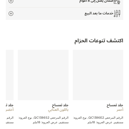
ضمان يصل إلى 8 أعوام
THE SOUND MAKER
خدمات ما بعد البيع
STELLAR ODYSSEY
رائد الدقّة PRECISION PIONEER
اكتشف تنوعات الحزام
اطّلع على جميع الفعاليات
جلد تمساح
جلد تمساح
جلد تمسا
أحمر
باللون العنّابي
أخضر
الرقم المرجعي QC1386E2, نوع العروة:
الرقم المرجعي QC1386S2, نوع العروة:
مستقيم, عرض العروة: 18ملم
مستقيم, عرض العروة: 18ملم
مستقيم, عرض ا