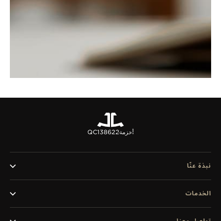
أحزمة
QC138622
نبذة عنّا
الخدمات