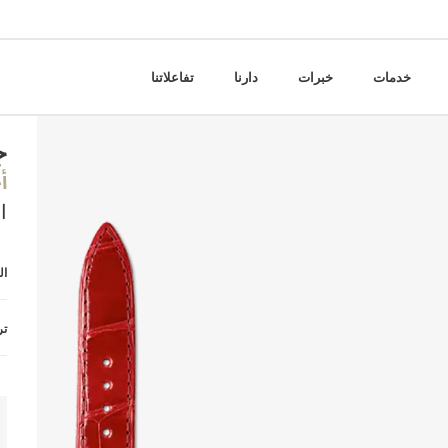
خدمات
خبرات
دارنا
تفاعلاتنا
ج
أ
ا
ال
تر