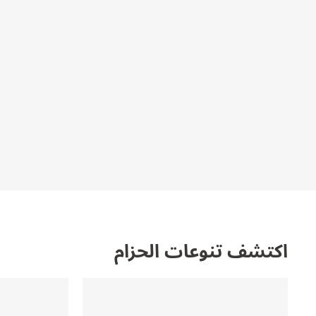
THE SOUND MAKER
STELLAR ODYSSEY
رائد الدقّة PRECISION PIONEER
اطّلع على جميع الفعاليات
اكتشف تنوعات الحزام