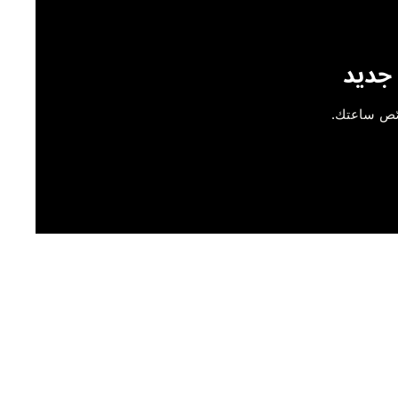
جديد
ّص ساعتك.