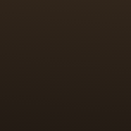
إطلالة على العالم
لقد حظيت ساعة Reverso سريعًا بإعجاب أصحاب الأذواق الرفيعة من شتى مناحي الحياة،
ياضية وذلك من خلال طرح أشكال جديدة: الخبرة في صناعة الساعات وأن
حياة عالمي.