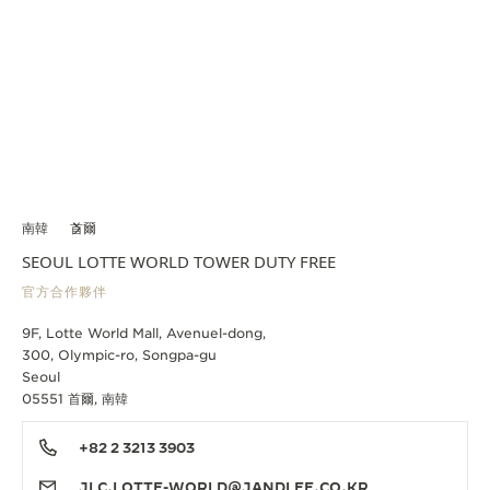
南韓
首爾
SEOUL LOTTE WORLD TOWER DUTY FREE
官方合作夥伴
9F, Lotte World Mall, Avenuel-dong,
300, Olympic-ro, Songpa-gu
Seoul
05551 首爾, 南韓
+82 2 3213 3903
JLC.LOTTE-WORLD@JANDLEE.CO.KR