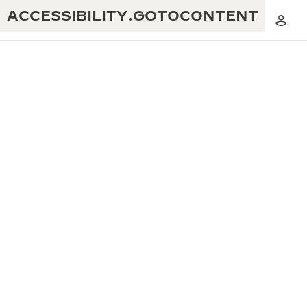
ACCESSIBILITY.GOTOCONTENT
黃金比例音樂表演
卓越工藝：逾 190 年歷史
REVERSO 1931 CAFÉ
無限創意：逾 430 項專利
積家保養服務
心靈手巧：1400 多種機芯
時計保修
《THE PERPETUAL TIMEKEEPER》
精湛工藝：108 種工藝
展覽
時計保修
《THE DREAM SHAPER》展覽
REVERSO 翻轉系列腕錶主題展覽