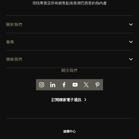
尋找專賣店
所有銷售點
南美洲
巴西
里約熱內盧
THE SOUND MAKER
STELLAR ODYSSEY
關於我們
THE PRECISION PIONEER
服務
瀏覽所有精彩活動
聯絡我們
關注我們
前往積家 INSTAGRAM 頁面
前往積家 LINKEDIN 頁面
前往積家 FACEBOOK 頁面
前往積家 YOUTUBE 頁面
前往積家推特頁面
前往積家 PINTEREST
訂閱積家電子通訊
媒體中心