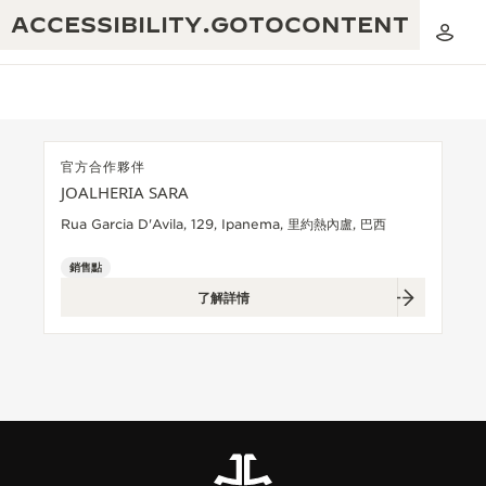
ACCESSIBILITY.GOTOCONTENT
官方合作夥伴
JOALHERIA SARA
黃金比例音樂表演
卓越工藝：逾 190 年歷史
Rua Garcia D'Avila, 129, Ipanema, 里約熱內盧, 巴西
REVERSO 1931 CAFÉ
無限創意：逾 430 項專利
銷售點
了解詳情
積家保養服務
心靈手巧：1400 多種機芯
時計保修
《THE PERPETUAL TIMEKEEPER》
精湛工藝：108 種工藝
展覽
時計保修
《THE DREAM SHAPER》展覽
REVERSO 翻轉系列腕錶主題展覽