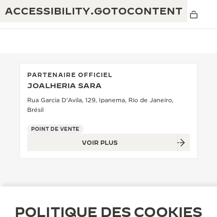
ACCESSIBILITY.GOTOCONTENT
PARTENAIRE OFFICIEL
JOALHERIA SARA
THE GOLDEN RATIO MUSICAL SHOW
EXCELLENCE : PLUS DE 190 ANS
Rua Garcia D'Avila, 129, Ipanema, Rio de Janeiro,
Brésil
THE REVERSO 1931 CAFÉ
CRÉATIVITÉ : PLUS DE 430 BREVETS
POINT DE VENTE
GARANTIE JAEGER-LECOULTRE
INGÉNIOSITÉ : PLUS DE 1 400 CALIBRES
VOIR PLUS
GARANTIE DES MONTRES
EXPOSITION « THE PERPETUAL
SAVOIR-FAIRE : 108 MÉTIERS
TIMEKEEPER »
GARANTIE ATMOS
EXPOSITION « THE DREAM SHAPER »
POLITIQUE DES COOKIES
REVERSO, INTEMPORELLE DEPUIS 1931