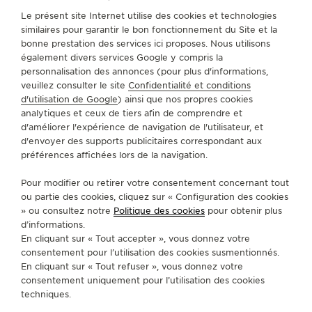
Le présent site Internet utilise des cookies et technologies
LE VIRTUOSE DU SON
TROUVER UNE BOUTIQUE
TOUS LES MAGASINS
similaires pour garantir le bon fonctionnement du Site et la
AMÉRIQUE DU SUD
BRÉSIL
RIO DE JANEIRO
bonne prestation des services ici proposes. Nous utilisons
L’ODYSSÉE SIDÉRALE
également divers services Google y compris la
personnalisation des annonces (pour plus d'informations,
LE PIONNIER DE LA PRÉCISION
A PROPOS DE NOUS
veuillez consulter le site
Confidentialité et conditions
d'utilisation de Google
) ainsi que nos propres cookies
VOIR LES ÉVÉNEMENTS
analytiques et ceux de tiers afin de comprendre et
SERVICES
d'améliorer l'expérience de navigation de l'utilisateur, et
d'envoyer des supports publicitaires correspondant aux
préférences affichées lors de la navigation.
CONTACT
Pour modifier ou retirer votre consentement concernant tout
SUIVEZ-NOUS
ou partie des cookies, cliquez sur « Configuration des cookies
» ou consultez notre
Politique des cookies
pour obtenir plus
ACCÉDER À LA PAGE INSTAGRAM DE JAEGER
ACCÉDER À LA PAGE LINKEDIN DE JAE
ALLER SUR LA PAGE JAEGER-LEC
ACCÉDER À LA PAGE YOUTUB
ALLER SUR LA PAGE TW
ALLER SUR LA PAG
d’informations.
En cliquant sur « Tout accepter », vous donnez votre
S'INSCRIRE À LA NEWSLETTER
consentement pour l’utilisation des cookies susmentionnés.
En cliquant sur « Tout refuser », vous donnez votre
consentement uniquement pour l’utilisation des cookies
techniques.